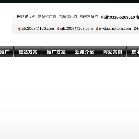
电话:0316-5269510 
sjfc2008@126.com
sjfc2009@163.com
e-wkj.cn@tom.com
24