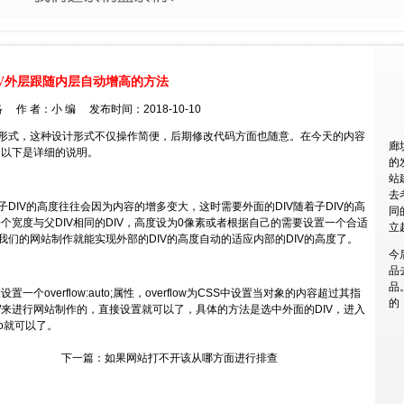
IV外层跟随内层自动增高的方法
 作 者：小 编 发布时间：2018-10-10
SS形式，这种设计形式不仅操作简便，后期修改代码方面也随意。在今天的内容
廊
，以下是详细的说明。
的
站
去
子DIV的高度往往会因为内容的增多变大，这时需要外面的DIV随着子DIV的高
同
个宽度与父DIV相同的DIV，高度设为0像素或者根据自己的需要设置一个合适
立
样我们的网站制作就能实现外部的DIV的高度自动的适应内部的DIV的高度了。
今
品
品
个overflow:auto;属性，overflow为CSS中设置当对象的内容超过其指
的
来进行网站制作的，直接设置就可以了，具体的方法是选中外面的DIV，进入
to就可以了。
下一篇：
如果网站打不开该从哪方面进行排查