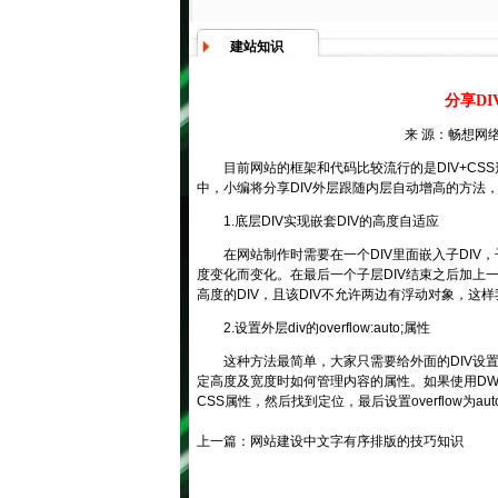
建站知识
分享D
来 源：畅想网络
目前网站的框架和代码比较流行的是DIV+C
中，小编将分享DIV外层跟随内层自动增高的方法
1.底层DIV实现嵌套DIV的高度自适应
在网站制作时需要在一个DIV里面嵌入子DIV，
度变化而变化。在最后一个子层DIV结束之后加上一
高度的DIV，且该DIV不允许两边有浮动对象，这
2.设置外层div的overflow:auto;属性
这种方法最简单，大家只需要给外面的DIV设置设置一
定高度及宽度时如何管理内容的属性。如果使用DW
CSS属性，然后找到定位，最后设置overflow为au
上一篇：
网站建设中文字有序排版的技巧知识