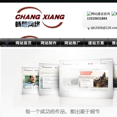
13315631884
sjfc2008@126.c