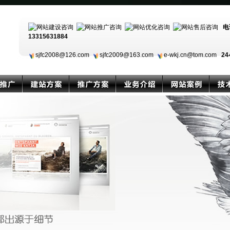
电
13315631884
sjfc2008@126.com
sjfc2009@163.com
e-wkj.cn@tom.com
24