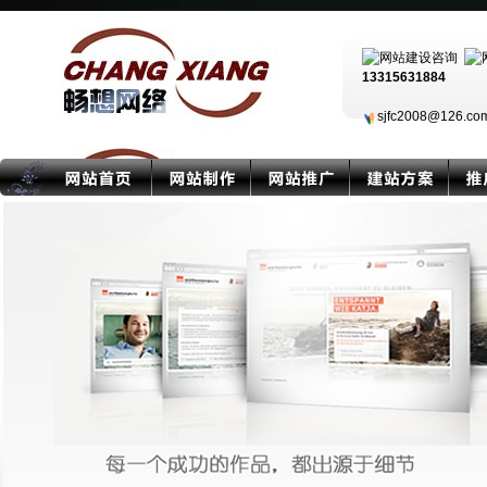
13315631884
sjfc2008@126.c