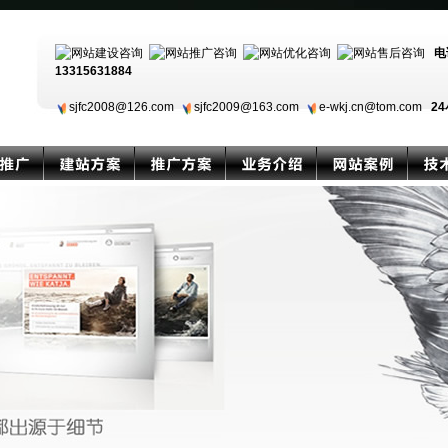
电
13315631884
sjfc2008@126.com
sjfc2009@163.com
e-wkj.cn@tom.com
24