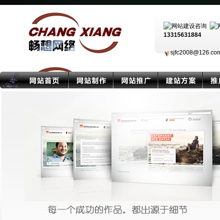
13315631884
sjfc2008@126.c