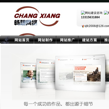
13315631884
sjfc2008@126.c