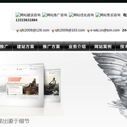
电
13315631884
sjfc2008@126.com
sjfc2009@163.com
e-wkj.cn@tom.com
24