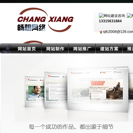
13315631884
sjfc2008@126.c