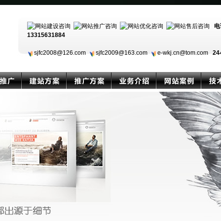
电
13315631884
sjfc2008@126.com
sjfc2009@163.com
e-wkj.cn@tom.com
24