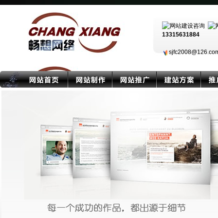
13315631884
sjfc2008@126.c