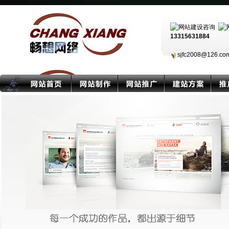
13315631884
sjfc2008@126.c