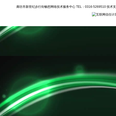
廊坊市新世纪步行街畅想网络技术服务中心 TEL：0316-5269510 技术支持：1372