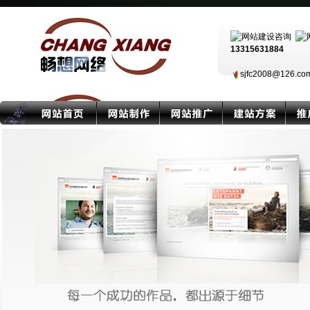
13315631884
sjfc2008@126.c