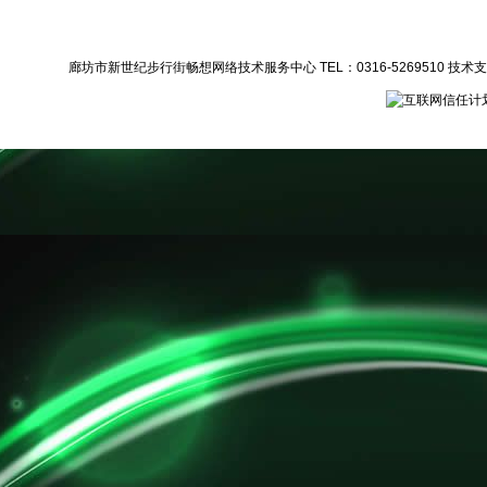
廊坊市新世纪步行街畅想网络技术服务中心 TEL：0316-5269510 技术支持：1372