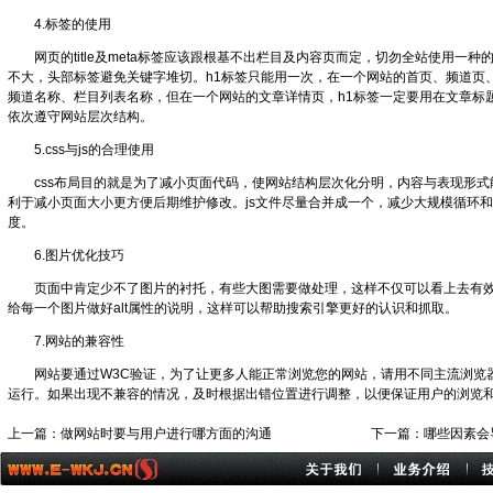
4.标签的使用
网页的title及meta标签应该跟根基不出栏目及内容页而定，切勿全站使用一种的形
不大，头部标签避免关键字堆切。h1标签只能用一次，在一个网站的首页、频道页
频道名称、栏目列表名称，但在一个网站的文章详情页，h1标签一定要用在文章标题
依次遵守网站层次结构。
5.css与js的合理使用
css布局目的就是为了减小页面代码，使网站结构层次化分明，内容与表现形式
利于减小页面大小更方便后期维护修改。js文件尽量合并成一个，减少大规模循环
度。
6.图片优化技巧
页面中肯定少不了图片的衬托，有些大图需要做处理，这样不仅可以看上去有效
给每一个图片做好alt属性的说明，这样可以帮助搜索引擎更好的认识和抓取。
7.网站的兼容性
网站要通过W3C验证，为了让更多人能正常浏览您的网站，请用不同主流浏览
运行。如果出现不兼容的情况，及时根据出错位置进行调整，以便保证用户的浏览
上一篇：
做网站时要与用户进行哪方面的沟通
下一篇：
哪些因素会