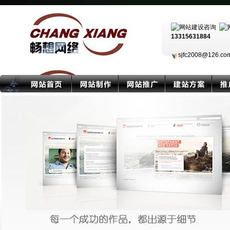
13315631884
sjfc2008@126.c