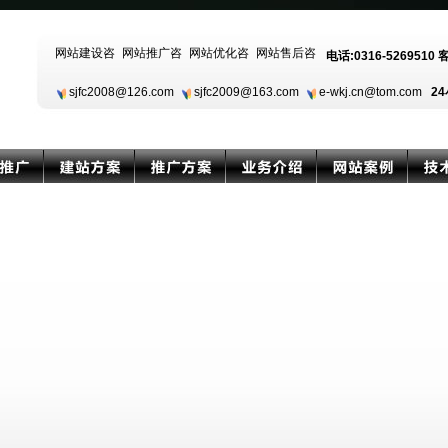
电话:0316-5269510 
sjfc2008@126.com
sjfc2009@163.com
e-wkj.cn@tom.com
24