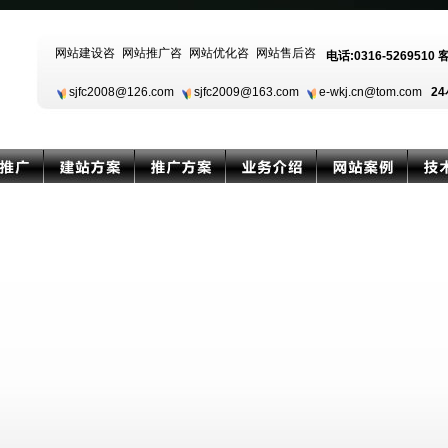
电话:0316-5269510 
sjfc2008@126.com
sjfc2009@163.com
e-wkj.cn@tom.com
24