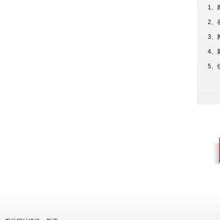
1、
2、
3、
4、
5、