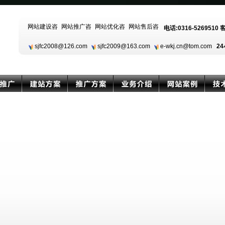
电话:0316-5269510 
sjfc2008@126.com
sjfc2009@163.com
e-wkj.cn@tom.com
24