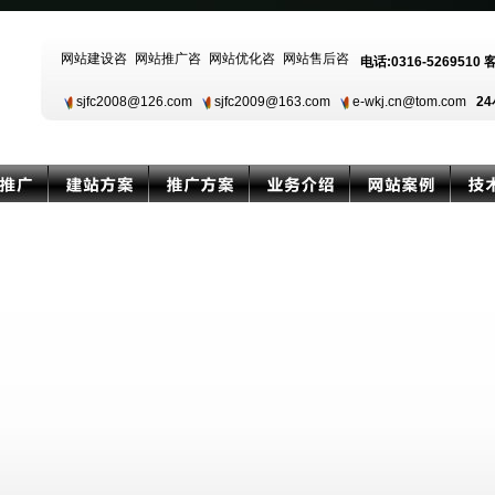
电话:0316-5269510 
sjfc2008@126.com
sjfc2009@163.com
e-wkj.cn@tom.com
24