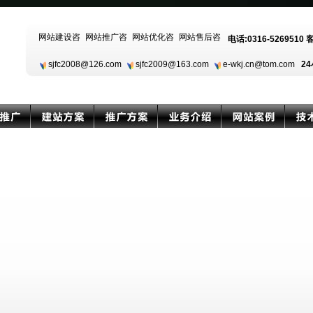
电话:0316-5269510 
sjfc2008@126.com
sjfc2009@163.com
e-wkj.cn@tom.com
24