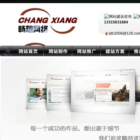
13315631884
sjfc2008@126.c