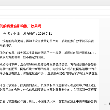
间的质量会影响推广效果吗
作 者：小 编 发布时间：2016-7-11
，没有的内容更新，再加上没有质量好的空间，后期的推广效果就不会很
间的维护。
优化的效果。服务器其实是储存网站的一个容器，对网站的运行提供动力，
就从几方面讲讲一些不稳定的因素。
站经常打不开，后台管理登录后要经常重新登录等等。再有就是服务器硬件
电脑中的配置、网络环境中所用的光阡、电缆设备在现在的网络运用中的升
件设备没有跟上，传输速度跟不少， 造成服务器端与网站客户端之间的交互
计也比较复杂，如页面的验证、页面的相关信息的验证都是在客户端上进行
到程序上的合理，什么信息都要通过交互到服务器中的，在积累到一定程度
负着比较重要的作用，所以，小编建议大家，在前期的策划中要将服务器的
1、