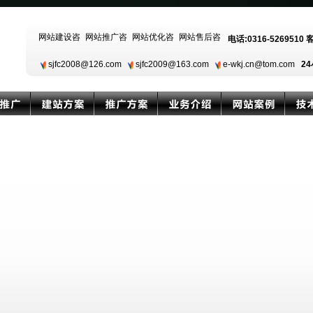
电话:0316-5269510 
sjfc2008@126.com
sjfc2009@163.com
e-wkj.cn@tom.com
24