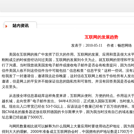
互联网的发展趋势
发表于：2010-05-11 作者：
畅想网络
美国在
互联网
的推广中发挥了巨大的作用。互联网的发展、应用和普及很大水平
刚刚成立的时候曾经访问过美国，
互联网
的发展到今天为止。就互联网的管理和平
行了沟通。当时我曾就美国发电子邮件或接收电子邮件是否会有检查提问，因为当
信件美国人收不到这些信件当中可能包括 “ 信息检查 ” 信息平安 ” 这样一些词。
给我发了一封邀请信，邀请我去赴你晚宴，这封信在互联网上相当于你给所有人发
邀请，但是网上的平安并不能保证信息的隐私性和可靠性。并没有回答美国是否会
义在里头。
从连接全球信息基础库这样角度来讲，互联网从便利、方便的特点。作用远大于它还
越长城，走向世界” 电子邮件发出。 94年4月20日，正式接入国际互联网，当时接入的
线。现在出入口带宽已经在 53个G以上，应该说这个数量已经有了百万倍的增长。现
我CN域名的服务器还放在联邦德国的卡尔斯摩大学，因为我当时没有自己的域名服
址总量已经超越了5000万。
与网民数量相比就可以解释为什么我网上大量应用时要使用动态IP地址，因为我
得到大大的缓解。2000年准备成立互联网协会时，中国拥有的IP地址数是1700万