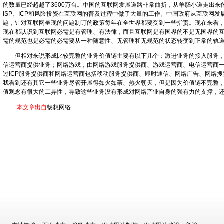
的数量已经超越了3600万台。中国的互联网发展道路非常曲折，从羊肠小道走出
ISP、ICP和风险投资在互联网的普及过程中做了大量的工作。中国政府从互联网
题，针对互联网呈现的问题制订的政策每年在全世界都要受到一些指责。现在来看
现在都认识到互联网必需是有管理、有法律，而且互联网是有国界的不是无国界的
需的规范也是必需的必需要从一种随意性、无管理和无规范的状态转变到正常的轨
但相对来说形成比较完整的业务价值链主要有以下几个：激进业务的接入服务，
信运营商提供业务；网络游戏，由网络游戏服务提供商、游戏运营商、电信运营商
过ICP服务提供商和网络运营商包括移动服务提供商、即时通信、网络广告、网络
我看到还有其它一些业务尽管开展得如火如荼、热火朝天，但是因为价值链不完整
值观念有很大的二异性，导致这些业务没有形成对网络产业自身的强有力的支撑，
本文章出自
畅想网络