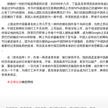
稍微好一些的可能是网易和百度，到2006年六月，丁磊及其管理层依然持有超过
有超过30%的股份，作为中国最成功互联网的腾讯上市前50%的股份已经被MIH 米拉
占有了10%的股份，创始人团队目前仅拥有腾讯37.5%，我们还能说腾讯是中国
总部搬到了美国，美国人依然是联想为一家中国，毕竟联想是大股东，即使不在绝
上面这些中国最著名的上市几乎无一例外的都在国外某个岛屿注册，当然之所以
构，中国互联网在为谁打工不言自明。上市如此，即使没有上市，由于创业阶段很多
何保证他的纯正性，阿里巴巴即将上市每个中国人都热血沸腾，成为继Google之后
里巴巴的确实Yahoo和软银，网上书店卓越被卖给了亚马逊，中国人还有自己的网站吗
可以被是做本土，因为在中国注册的google中国同样在中国缴税，也增加了中国的就业，
都要经过美国政府的批准，而涉及未来中国互联网未来的行业明星被外资垄断国人
。
在《资本战争》中，作者一再讲述资本家、银行家剪羊毛，指的就是发展中国家
经济高速发达的日本都不能幸免，不错，美国政府可以负债、甚至可以破产，但只
家、重新选举政府，一旦代表了未来的中国互联网经济被国外资本垄断，或许整个
作为一个个体，为谁打工并不关键，甚至很多高级打工仔还会成为打工皇帝，挣得
有谁来保证。
本文章出自
畅想网络