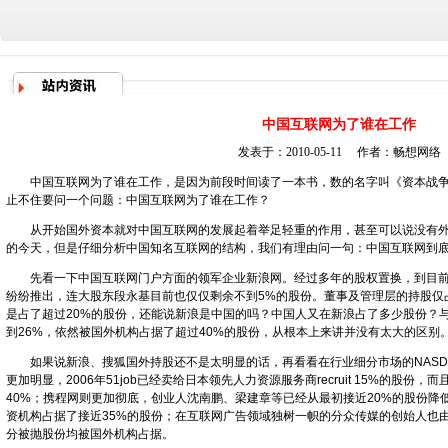
中国互联网为了谁在工作
发表于：2010-05-11 作者：
畅想网络
中国互联网为了谁在工作，是因为前段时间读了一本书，数的名字叫《资本战争
止不住要问一个问题：中国互联网为了谁在工作？
从开始国外资本就对中国互联网的发展起着举足轻重的作用，甚至可以说没有外
的今天，但是仔细分析中国知名互联网的结构，我们有理由问一句：中国互联网到
先看一下中国互联网门户方面的领军企业
新浪网
。经过多年的股权置换，到目
纷纷推出，连大股东段永基目前也仅仅剩余不到5%的股份。董事及管理层的持股仅占
是占了超过20%的股份，还能说新浪是中国的吗？中国人又在新浪占了多少股份？
到26%，依然被国外机构占据了超过40%的股份，从根本上来讲并没有太大的区别
如果说新浪、
搜狐
国外持股还不是太明显的话，再看看在行业细分市场的NAS
更加明显，2006年51job已经卖给日本领先人力资源服务商recruit 15%的股份，而
40%；携程网则更加彻底，创业人沈南鹏、梁建章等已经从最初接近20%的股份降低到2
资机构占据了接近35%的股份；在互联网广告领域独树一帜的分众传媒的创始人也由I
分被抛股份均被国外机构占据。