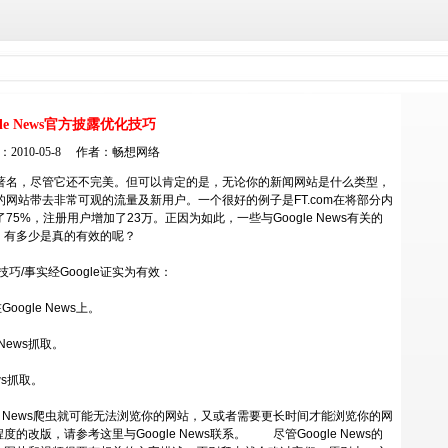
gle News官方披露优化技巧
2010-05-8 作者：
畅想网络
而著名，尽管它还不完美。但可以肯定的是，无论你的新闻网站是什么类型，
给你的网站带去非常可观的流量及新用户。一个很好的例子是FT.com在将部分内
增长了75%，注册用户增加了23万。正因为如此，一些与
Google
News有关的
，有多少是真的有效的呢？
巧/事实经Google证实为有效：
gle News上。
News抓取。
ws抓取。
 News爬虫就可能无法浏览你的网站，又或者需要更长时间才能浏览你的网
版，请参考这里与Google News联系。 尽管Google News的