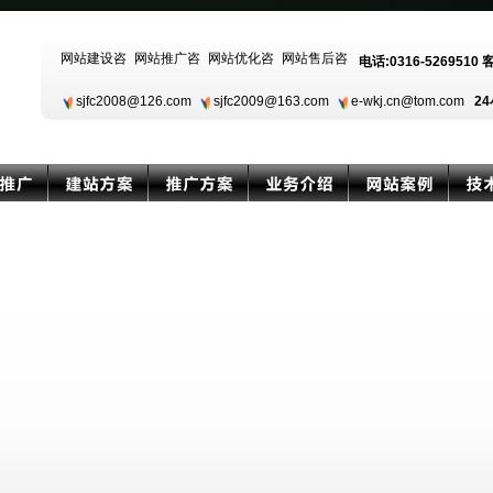
电话:0316-5269510 
sjfc2008@126.com
sjfc2009@163.com
e-wkj.cn@tom.com
24