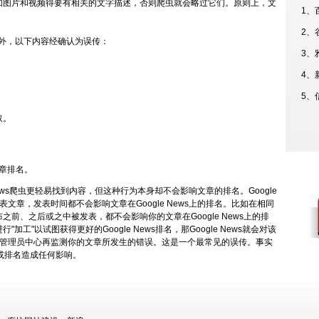
如图片和视频得要有相关的文字描述，否则爬虫就会略过它们。原则上，文
1、
2、
实外，以下内容经确认为误传：
3、
4、
5、
取。
文章排名。
News爬虫更轻易找到内容，但这种行为本身却不会影响文章的排名。Google
文章，发表时间都不会影响文章在Google News上的排名。比如在相同
前、之后或之中被发表，都不会影响你的文章在Google News上的排
"以试图获得更好的Google News排名，那Google News就会对该
网站管理员中心再监测你的文章所发生的错误。这是一个最常见的误传。事实
取或排名造成任何影响。