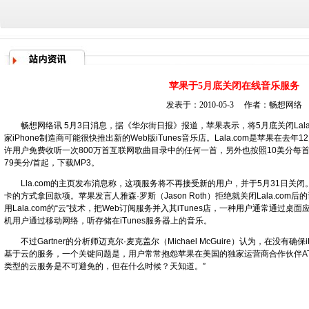
苹果于5月底关闭在线音乐服务
发表于：2010-05-3 作者：
畅想网络
畅想网络
讯 5月3日消息，据《华尔街日报》报道，苹果表示，将5月底关闭Lal
家iPhone制造商可能很快推出新的Web版iTunes音乐店。Lala.com是苹果在
许用户免费收听一次800万首互联网歌曲目录中的任何一首，另外也按照10美分每
79美分/首起，下载MP3。
Lla.com的主页发布消息称，这项服务将不再接受新的用户，并于5月31日关闭。
卡的方式拿回款项。苹果发言人雅森·罗斯（Jason Roth）拒绝就关闭Lala.co
用Lala.com的“云”技术，把Web订阅服务并入其iTunes店，一种用户通常通
机用户通过移动网络，听存储在iTunes服务器上的音乐。
不过Gartner的分析师迈克尔·麦克盖尔（Michael McGuire）认为，在没有确
基于云的服务，一个关键问题是，用户常常抱怨苹果在美国的独家运营商合作伙伴AT
类型的云服务是不可避免的，但在什么时候？天知道。”