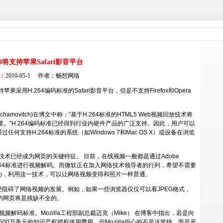
9将支持苹果Safari影音平台
2010-05-1 作者：
畅想网络
持苹果采用H.264编码标准的Safari影音平台，但是不支持Firefox和Opera
amovitch)在博文中称：“基于H.264标准的HTML5 Web视频回放技术将
标准。”H.264编码标准已经得到行业内硬件产品的广泛支持。因此，用户可以
支持H.264标准的系统（如Windows 7和Mac OS X）或设备在浏览
放技术已经成为网页的关键特征。 目前，在线视频一般都是通过Adobe
的，它利用H.264标准进行视频解码。而微软正在加入网络技术领导者的行列，希望不需要
奇认为，利用这一技术，可以让网络视频变得和照片一样普通。
碍了网络视频的发展。例如，如果一些浏览器仅仅可以看JPEG格式，
的网页将是残缺不全的。
a视频解码标准。Mozilla工程部副总裁迈克（Mike） 在
博客
中指出，若是向
须支付500万美元的知识产权授权使用费用。但Mozilla担心的不是这笔钱，而是开