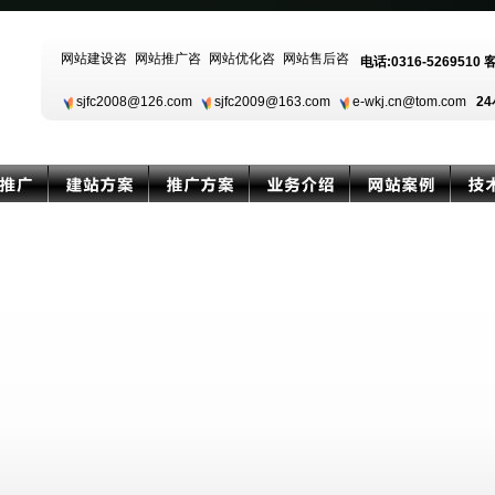
电话:0316-5269510 
sjfc2008@126.com
sjfc2009@163.com
e-wkj.cn@tom.com
24