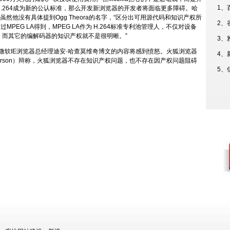
1、
.264成为新的公认标准，那么开发新浏览器的开发者将面临更多障碍。哈
虑，虽然他没有具体提到Ogg Theora的名字，“区分出可用源代码和知识产权所
2、
MPEG LA得到，MPEG LA作为 H.264标准专利池管理人，不仅对设备
而其它的编解码器的知识产权就不是很明晰。”
3、
对微软IE浏览器总经理迪安·哈查莫维奇博文的内容将感到愤怒。火狐浏览器
4、
y Anderson）辩称，火狐浏览器不存在知识产权问题，也不存在因产权问题阻碍
5、