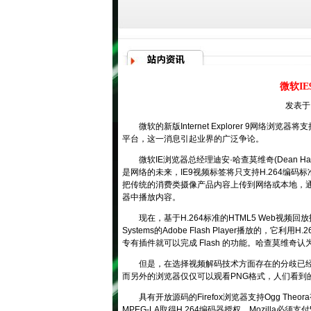
微软IE
发表于：
微软的新版Internet Explorer 9网络浏览器将支
平台，这一消息引起业界的广泛争论。
微软IE浏览器总经理迪安·哈查莫维奇(Dean Hach
是网络的未来，IE9视频标签将只支持H.264编码
把传统的消费类摄像产品内容上传到网络或本地，通过任何
器中播放内容。
现在，基于H.264标准的HTML5 Web视频回
Systems的Adobe Flash Player播放
专有插件就可以完成 Flash 的功能。哈查莫维
但是，在选择视频解码技术方面存在的分歧已经阻
而另外的浏览器仅仅可以观看PNG格式，人们看到
具有开放源码的Firefox浏览器支持Ogg Theor
MPEG-LA取得H.264编码器授权，Mozilla必